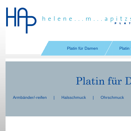
Navigation
überspringen
Platin für Damen
Platin
Navigation
überspringen
Armbänder/-reifen
|
Halsschmuck
|
Ohrschmuck